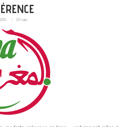
FÉRENCE
, 2025
251
vues