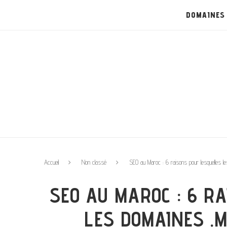
DOMAINES
Accueil
Non classé
SEO au Maroc : 6 raisons pour lesquelles l
SEO AU MAROC : 6 R
LES DOMAINES .